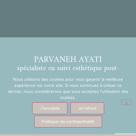
PARVANEH AYATI
spécialiste en suivi esthétique post-
opératoire
Nous utilisons des cookies pour vous garantir la meilleure
expérience sur notre site. Si vous continuez à utiliser ce
Crédits & Mentions Légales
Politique de confidentialité
dernier, nous considérerons que vous acceptez l'utilisation des
cookies.
Copyright © 2026 Ostéopathie opératoire et esthétique à
J'accepte
Je refuse
Paris 08 – spécialisée en suivi post-opératoire
Politique de confidentialité