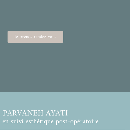
Je prends rendez-vous
PARVANEH AYATI
e en suivi esthétique post-opératoire